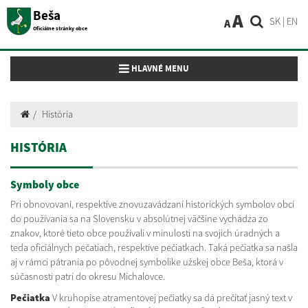
Beša
A
SK
|
EN
A
Oficiálne stránky obce
Toggle navigation
HLAVNÉ MENU
História
HISTÓRIA
Symboly obce
Pri obnovovaní, respektíve znovuzavádzaní historických symbolov obcí
do používania sa na Slovensku v absolútnej väčšine vychádza zo
znakov, ktoré tieto obce používali v minulosti na svojich úradných a
teda oficiálnych pečatiach, respektíve pečiatkach. Taká pečiatka sa našla
aj v rámci pátrania po pôvodnej symbolike užskej obce Beša, ktorá v
súčasnosti patrí do okresu Michalovce.
Pečiatka
V kruhopise atramentovej pečiatky sa dá prečítať jasný text v