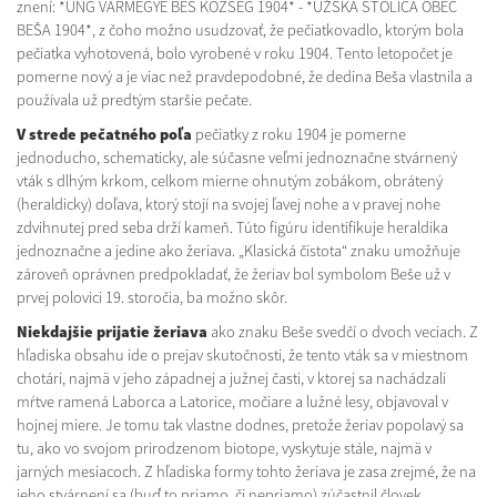
znení: *UNG VÁRMEGYE BÉS KÖZSÉG 1904* - *UŽSKÁ STOLICA OBEC
BEŠA 1904*, z čoho možno usudzovať, že pečiatkovadlo, ktorým bola
pečiatka vyhotovená, bolo vyrobené v roku 1904. Tento letopočet je
pomerne nový a je viac než pravdepodobné, že dedina Beša vlastnila a
používala už predtým staršie pečate.
V strede pečatného poľa
pečiatky z roku 1904 je pomerne
jednoducho, schematicky, ale súčasne veľmi jednoznačne stvárnený
vták s dlhým krkom, celkom mierne ohnutým zobákom, obrátený
(heraldicky) doľava, ktorý stojí na svojej ľavej nohe a v pravej nohe
zdvihnutej pred seba drží kameň. Túto figúru identifikuje heraldika
jednoznačne a jedine ako žeriava. „Klasická čistota“ znaku umožňuje
zároveň oprávnen predpokladať, že žeriav bol symbolom Beše už v
prvej polovici 19. storočia, ba možno skôr.
Niekdajšie prijatie žeriava
ako znaku Beše svedčí o dvoch veciach. Z
hľadiska obsahu ide o prejav skutočnosti, že tento vták sa v miestnom
chotári, najmä v jeho západnej a južnej časti, v ktorej sa nachádzali
mŕtve ramená Laborca a Latorice, močiare a lužné lesy, objavoval v
hojnej miere. Je tomu tak vlastne dodnes, pretože žeriav popolavý sa
tu, ako vo svojom prirodzenom biotope, vyskytuje stále, najmä v
jarných mesiacoch. Z hľadiska formy tohto žeriava je zasa zrejmé, že na
jeho stvárnení sa (buď to priamo, či nepriamo) zúčastnil človek