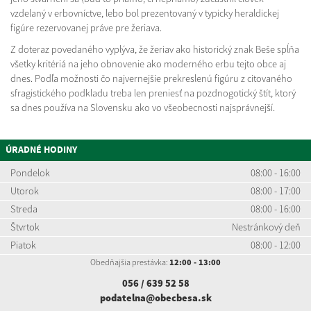
vzdelaný v erbovníctve, lebo bol prezentovaný v typicky heraldickej
figúre rezervovanej práve pre žeriava.
Z doteraz povedaného vyplýva, že žeriav ako historický znak Beše spĺňa
všetky kritériá na jeho obnovenie ako moderného erbu tejto obce aj
dnes. Podľa možnosti čo najvernejšie prekreslenú figúru z citovaného
sfragistického podkladu treba len preniesť na pozdnogotický štít, ktorý
sa dnes používa na Slovensku ako vo všeobecnosti najsprávnejší.
ÚRADNÉ HODINY
Pondelok
08:00 - 16:00
Utorok
08:00 - 17:00
Streda
08:00 - 16:00
Štvrtok
Nestránkový deň
Piatok
08:00 - 12:00
Obedňajšia prestávka:
12:00 - 13:00
056 / 639 52
58
podatelna@obecbesa.sk