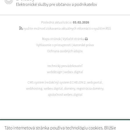
Elektronické služby pre občanov a podnikateľov
Posledná aktualizácia:
03.02.2026
využite možnosť získavania aktuálnych informácií s využitím RSS
Mapa stránok
|
Vytlačiť stránku
Vyhlásenie o prístupnosti
|
Autorské práva
Ochrana osobných údajov
technický prevádzkovateľ
webdesign
|
webex.digital
CMS systém (redakčný) systém ECHELON 2
,
web portál
,
webhosting
,
webex.digital
,
domény
,
registrácia domény
,
spoločnosť webex.digital
Táto internetová stránka používa technológiu cookies. Bližšie