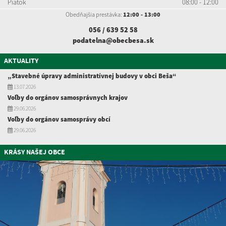
Piatok
08:00 - 12:00
Obedňajšia prestávka:
12:00 - 13:00
056 / 639 52
58
podatelna@obecbesa.sk
AKTUALITY
„Stavebné úpravy administratívnej budovy v obci Beša“
13.07.2026
Voľby do orgánov samosprávnych krajov
29.06.2026
Voľby do orgánov samosprávy obcí
29.06.2026
KRÁSY NAŠEJ OBCE