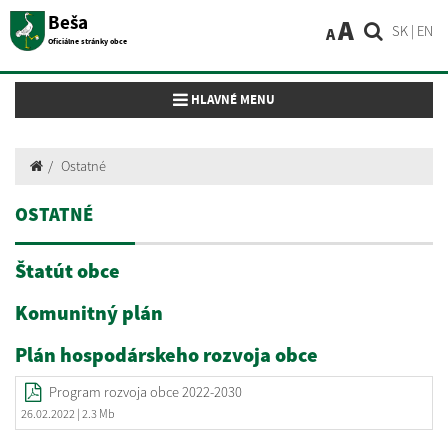
Beša
A
SK
|
EN
A
Oficiálne stránky obce
Toggle navigation
HLAVNÉ MENU
Ostatné
OSTATNÉ
Štatút obce
Komunitný plán
Plán hospodárskeho rozvoja obce
Program rozvoja obce 2022-2030
26.02.2022
| 2.3 Mb