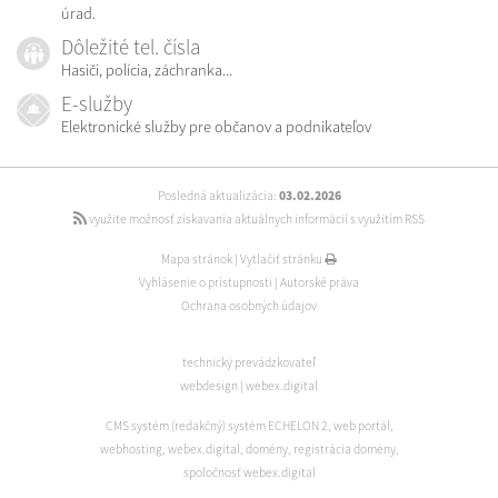
úrad.
Dôležité tel. čísla
Hasiči, polícia, záchranka...
E-služby
Elektronické služby pre občanov a podnikateľov
Posledná aktualizácia:
03.02.2026
využite možnosť získavania aktuálnych informácií s využitím RSS
Mapa stránok
|
Vytlačiť stránku
Vyhlásenie o prístupnosti
|
Autorské práva
Ochrana osobných údajov
technický prevádzkovateľ
webdesign
|
webex.digital
CMS systém (redakčný) systém ECHELON 2
,
web portál
,
webhosting
,
webex.digital
,
domény
,
registrácia domény
,
spoločnosť webex.digital