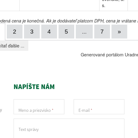
s.
ená cena je konečná. Ak je dodávateľ platcom DPH, cena je vrátane
2
3
4
5
...
7
»
ítať ďalšie ...
Generované portálom
Uradn
NAPÍŠTE NÁM
y
Meno a priezvisko
*
E-mail
*
Text správy