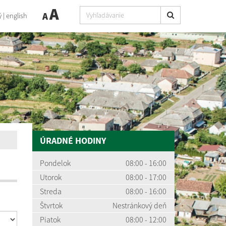
A
A
ý
|
english
ÚRADNÉ HODINY
Pondelok
08:00 - 16:00
Utorok
08:00 - 17:00
Streda
08:00 - 16:00
Štvrtok
Nestránkový deň
Piatok
08:00 - 12:00