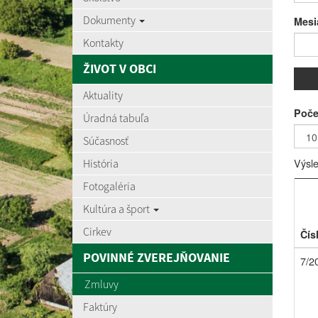
Dokumenty
Mesi
Kontakty
ŽIVOT V OBCI
Aktuality
Poče
Úradná tabuľa
Súčasnosť
Výsle
História
Fotogaléria
Kultúra a šport
Cirkev
Čís
POVINNÉ ZVEREJŇOVANIE
7/2
Zmluvy
Faktúry