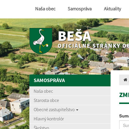
Naša obec
Samospráva
Aktuality
BEŠA
OFICIÁLNE STRÁNKY O
SAMOSPRÁVA
Naša obec
ZM
Starosta obce
Obecné zastupiteľstvo
Suma
Hlavný kontrolór
Školstvo