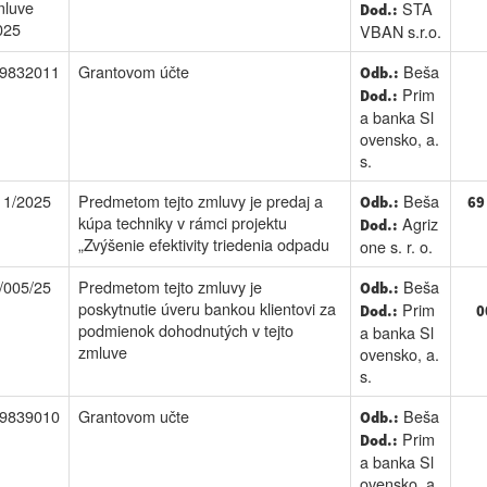
mluve
STA
Dod.:
025
VBAN s.r.o.
9832011
Grantovom účte
Beša
Odb.:
Prim
Dod.:
a banka Sl
ovensko, a.
s.
11/2025
Predmetom tejto zmluvy je predaj a
Beša
Odb.:
69
kúpa techniky v rámci projektu
Agriz
Dod.:
„Zvýšenie efektivity triedenia odpadu
one s. r. o.
/005/25
Predmetom tejto zmluvy je
Beša
Odb.:
poskytnutie úveru bankou klientovi za
Prim
Dod.:
0
podmienok dohodnutých v tejto
a banka Sl
zmluve
ovensko, a.
s.
9839010
Grantovom učte
Beša
Odb.:
Prim
Dod.:
a banka Sl
ovensko, a.