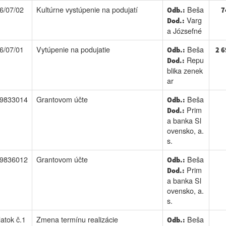
6/07/02
Kultúrne vystúpenie na podujatí
Beša
Odb.:
7
Varg
Dod.:
a Józsefné
6/07/01
Vytúpenie na podujatie
Beša
Odb.:
2 6
Repu
Dod.:
blika zenek
ar
9833014
Grantovom účte
Beša
Odb.:
Prim
Dod.:
a banka Sl
ovensko, a.
s.
9836012
Grantovom účte
Beša
Odb.:
Prim
Dod.:
a banka Sl
ovensko, a.
s.
atok č.1
Zmena termínu realizácie
Beša
Odb.: