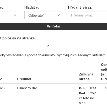
ac:
Hľadať v:
Hľadaný výraz:
t položiek na stránke:
dky vyhľadávania (počet dokumentov vyhovujúcich zadaným kritériám:
Ce
cel
Zmluvná
(s
lo
Predmet
strana
DPH
026
Finančný dar
Beša
Odb.:
5
Proje
Dod.:
ct Advisor
s.r.o.