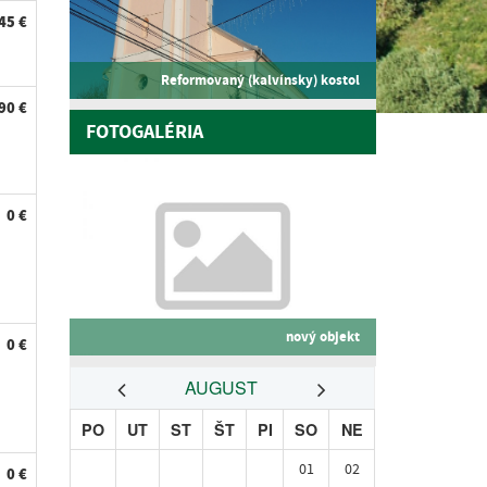
45 €
Reformovaný (kalvínsky) kostol
90 €
FOTOGALÉRIA
0 €
nový objekt
0 €
AUGUST
PO
UT
ST
ŠT
PI
SO
NE
01
02
0 €