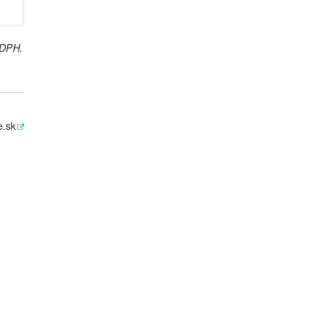
 DPH.
e.sk