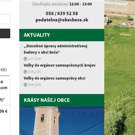
Obedňajšia prestávka:
12:00 - 13:00
056 / 639 52
58
podatelna@obecbesa.sk
AKTUALITY
„Stavebné úpravy administratívnej
budovy v obci Beša“
13.07.2026
Voľby do orgánov samosprávnych krajov
 66)
29.06.2026
Voľby do orgánov samosprávy obcí
na
29.06.2026
kom
)*
KRÁSY NAŠEJ OBCE
00 €