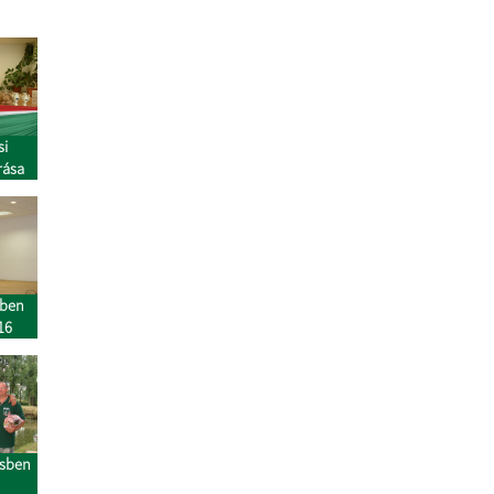
si
s aláirása
sben
16
ésben