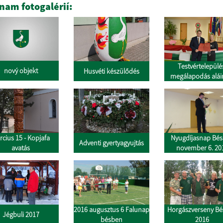
nam fotogalérií:
Testvértelepülé
nový objekt
Husvéti készülődés
megálapodá
us 15 - Kopjafa
Nyugdíjasnap Bé
Adventi gyertyagyujtás
avatás
november 6. 20
2016 augusztus 6 Falunap
Horgászverseny B
Jégbuli 2017
bésben
2016