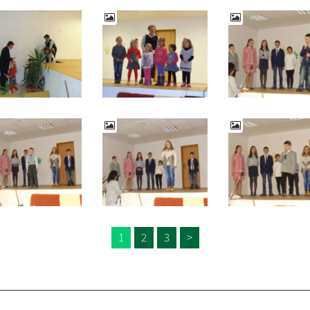
1
2
3
>