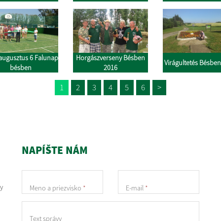
augusztus 6 Falunap
Horgászverseny Bésben
bésben
2016
1
2
3
4
5
6
>
NAPÍŠTE NÁM
y
Meno a priezvisko
*
E-mail
*
Text správy