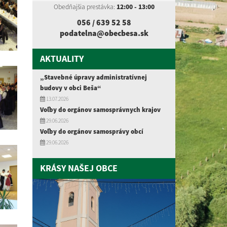
Obedňajšia prestávka:
12:00 - 13:00
056 / 639 52
58
podatelna@obecbesa.sk
AKTUALITY
„Stavebné úpravy administratívnej
budovy v obci Beša“
13.07.2026
Voľby do orgánov samosprávnych krajov
29.06.2026
Voľby do orgánov samosprávy obcí
29.06.2026
KRÁSY NAŠEJ OBCE