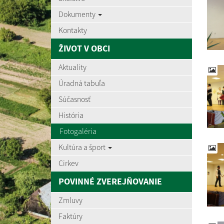
Dokumenty
Kontakty
ŽIVOT V OBCI
Aktuality
Úradná tabuľa
Súčasnosť
História
Fotogaléria
Kultúra a šport
Cirkev
POVINNÉ ZVEREJŇOVANIE
Zmluvy
Faktúry