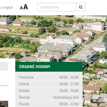
A
A
ý
|
english
ÚRADNÉ HODINY
Pondelok
08:00 - 16:00
Utorok
08:00 - 17:00
Streda
08:00 - 16:00
Štvrtok
Nestránkový deň
Piatok
08:00 - 12:00