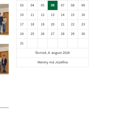
03
04
05
06
07
08
09
10
11
12
13
14
15
16
17
18
19
20
21
22
23
24
25
26
27
28
29
30
31
Štvrtok, 6. august 2026
Meniny má Jozefína