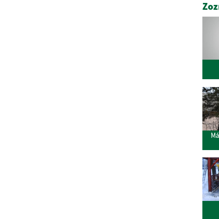
Zoz
Márci