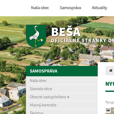
Naša obec
Samospráva
Aktuality
BEŠA
OFICIÁLNE STRÁNKY O
SAMOSPRÁVA
Naša obec
NY
Starosta obce
Obecné zastupiteľstvo
Nyugd
Hlavný kontrolór
Školstvo