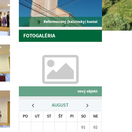
Reformovaný (kalvínsky) kostol
FOTOGALÉRIA
nový objekt
AUGUST
PO
UT
ST
ŠT
PI
SO
NE
01
02