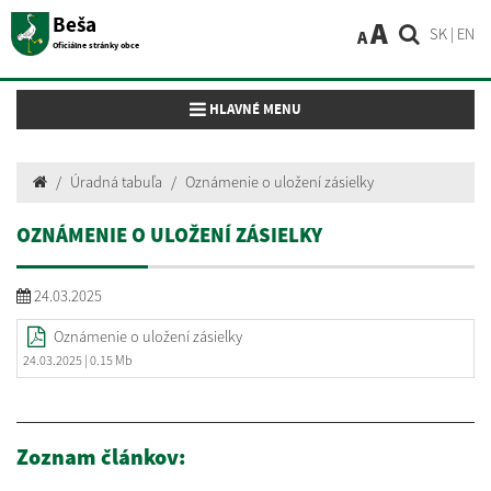
Beša
A
SK
|
EN
A
Oficiálne stránky obce
Toggle navigation
HLAVNÉ MENU
Úradná tabuľa
Oznámenie o uložení zásielky
OZNÁMENIE O ULOŽENÍ ZÁSIELKY
24.03.2025
Oznámenie o uložení zásielky
24.03.2025
| 0.15 Mb
Zoznam článkov: