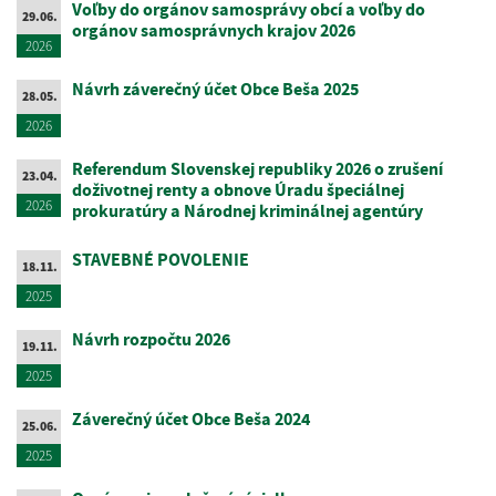
Voľby do orgánov samosprávy obcí a voľby do
29.06.
orgánov samosprávnych krajov 2026
2026
Návrh záverečný účet Obce Beša 2025
28.05.
2026
Referendum Slovenskej republiky 2026 o zrušení
23.04.
doživotnej renty a obnove Úradu špeciálnej
2026
prokuratúry a Národnej kriminálnej agentúry
STAVEBNÉ POVOLENIE
18.11.
2025
Návrh rozpočtu 2026
19.11.
2025
Záverečný účet Obce Beša 2024
25.06.
2025