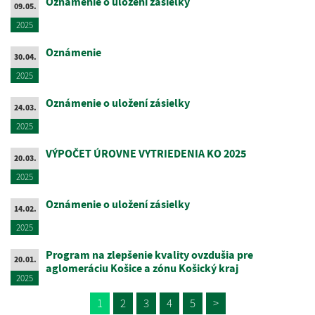
Oznámenie o uložení zásielky
09.05.
2025
Oznámenie
30.04.
2025
Oznámenie o uložení zásielky
24.03.
2025
VÝPOČET ÚROVNE VYTRIEDENIA KO 2025
20.03.
2025
Oznámenie o uložení zásielky
14.02.
2025
Program na zlepšenie kvality ovzdušia pre
20.01.
aglomeráciu Košice a zónu Košický kraj
2025
1
2
3
4
5
>