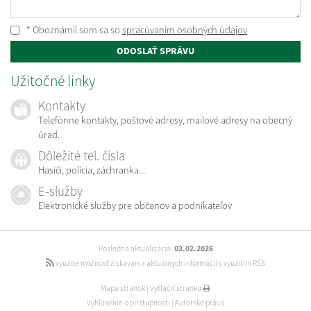
* Oboznámil som sa so
spracúvaním osobných údajov
ODOSLAŤ SPRÁVU
Užitočné linky
Kontakty
Telefónne kontakty, poštové adresy, mailové adresy na obecný
úrad.
Dôležité tel. čísla
Hasiči, polícia, záchranka...
E-služby
Elektronické služby pre občanov a podnikateľov
Posledná aktualizácia:
03.02.2026
využite možnosť získavania aktuálnych informácií s využitím RSS
Mapa stránok
|
Vytlačiť stránku
Vyhlásenie o prístupnosti
|
Autorské práva