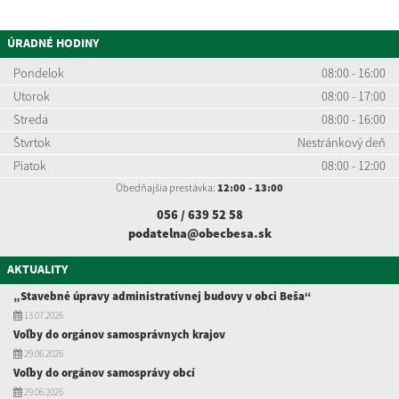
ÚRADNÉ HODINY
Pondelok
08:00 - 16:00
Utorok
08:00 - 17:00
Streda
08:00 - 16:00
Štvrtok
Nestránkový deň
Piatok
08:00 - 12:00
Obedňajšia prestávka:
12:00 - 13:00
056 / 639 52
58
podatelna@obecbesa.sk
AKTUALITY
„Stavebné úpravy administratívnej budovy v obci Beša“
13.07.2026
Voľby do orgánov samosprávnych krajov
29.06.2026
Voľby do orgánov samosprávy obcí
29.06.2026