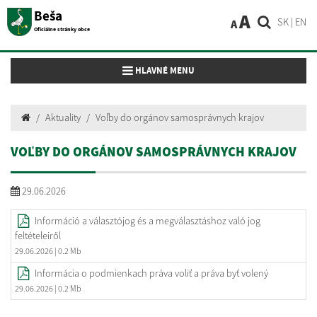
Beša
A
SK
|
EN
A
Oficiálne stránky obce
Toggle navigation
HLAVNÉ MENU
Aktuality
Voľby do orgánov samosprávnych krajov
VOĽBY DO ORGÁNOV SAMOSPRÁVNYCH KRAJOV
29.06.2026
Információ a választójog és a megválasztáshoz való jog
feltételeiről
29.06.2026
| 0.2 Mb
Informácia o podmienkach práva voliť a práva byť volený
29.06.2026
| 0.2 Mb