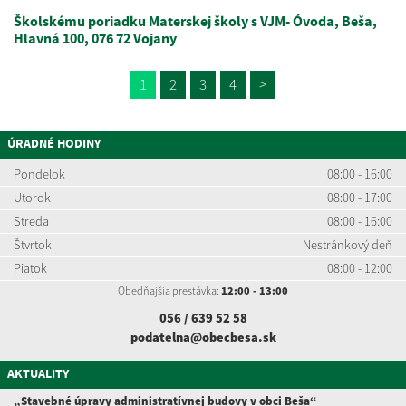
Školskému poriadku Materskej školy s VJM- Óvoda, Beša,
Hlavná 100, 076 72 Vojany
1
2
3
4
>
ÚRADNÉ HODINY
Pondelok
08:00 - 16:00
Utorok
08:00 - 17:00
Streda
08:00 - 16:00
Štvrtok
Nestránkový deň
Piatok
08:00 - 12:00
Obedňajšia prestávka:
12:00 - 13:00
056 / 639 52
58
podatelna@obecbesa.sk
AKTUALITY
„Stavebné úpravy administratívnej budovy v obci Beša“