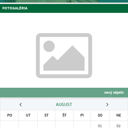
FOTOGALÉRIA
nový objekt
AUGUST
PO
UT
ST
ŠT
PI
SO
NE
01
02