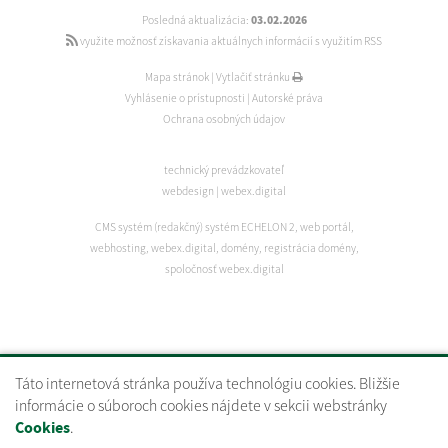
Posledná aktualizácia:
03.02.2026
využite možnosť získavania aktuálnych informácií s využitím RSS
Mapa stránok
|
Vytlačiť stránku
Vyhlásenie o prístupnosti
|
Autorské práva
Ochrana osobných údajov
technický prevádzkovateľ
webdesign
|
webex.digital
CMS systém (redakčný) systém ECHELON 2
,
web portál
,
webhosting
,
webex.digital
,
domény
,
registrácia domény
,
spoločnosť webex.digital
Táto internetová stránka používa technológiu cookies. Bližšie
informácie o súboroch cookies nájdete v sekcii webstránky
.
Cookies