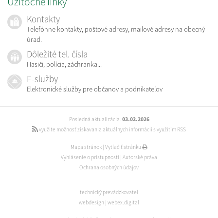
Užitočné linky
Kontakty
Telefónne kontakty, poštové adresy, mailové adresy na obecný
úrad.
Dôležité tel. čísla
Hasiči, polícia, záchranka...
E-služby
Elektronické služby pre občanov a podnikateľov
Posledná aktualizácia:
03.02.2026
využite možnosť získavania aktuálnych informácií s využitím RSS
Mapa stránok
|
Vytlačiť stránku
Vyhlásenie o prístupnosti
|
Autorské práva
Ochrana osobných údajov
technický prevádzkovateľ
webdesign
|
webex.digital