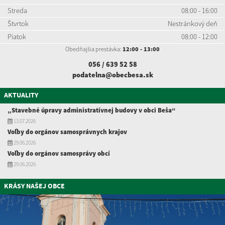
Streda
08:00 - 16:00
Štvrtok
Nestránkový deň
Piatok
08:00 - 12:00
Obedňajšia prestávka:
12:00 - 13:00
056 / 639 52
58
podatelna@obecbesa.sk
AKTUALITY
„Stavebné úpravy administratívnej budovy v obci Beša“
13.07.2026
Voľby do orgánov samosprávnych krajov
29.06.2026
Voľby do orgánov samosprávy obcí
29.06.2026
KRÁSY NAŠEJ OBCE