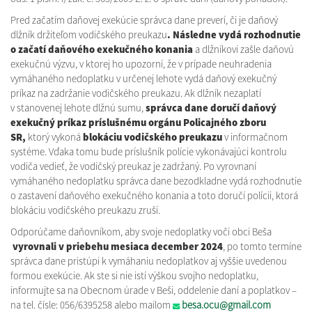
Pred začatím daňovej exekúcie správca dane preverí, či je daňový
dlžník držiteľom vodičského preukazu
. Následne vydá rozhodnutie
o začatí daňového exekučného konania
a dlžníkovi zašle daňovú
exekučnú výzvu, v ktorej ho upozorní, že v prípade neuhradenia
vymáhaného nedoplatku v určenej lehote vydá daňový exekučný
príkaz na zadržanie vodičského preukazu. Ak dlžník nezaplatí
v stanovenej lehote dlžnú sumu,
správca dane doručí daňový
exekučný príkaz príslušnému orgánu Policajného zboru
SR,
ktorý vykoná
blokáciu vodičského preukazu
v informačnom
systéme. Vďaka tomu bude príslušník polície vykonávajúci kontrolu
vodiča vedieť, že vodičský preukaz je zadržaný. Po vyrovnaní
vymáhaného nedoplatku správca dane bezodkladne vydá rozhodnutie
o zastavení daňového exekučného konania a toto doručí polícii, ktorá
blokáciu vodičského preukazu zruší.
Odporúčame daňovníkom, aby svoje nedoplatky voči obci Beša
vyrovnali v priebehu mesiaca december 2024
, po tomto termíne
správca dane pristúpi k vymáhaniu nedoplatkov aj vyššie uvedenou
formou exekúcie. Ak ste si nie istí výškou svojho nedoplatku,
informujte sa na Obecnom úrade v Beši, oddelenie daní a poplatkov –
na tel. čísle: 056/6395258 alebo mailom
besa.ocu@gmail.com