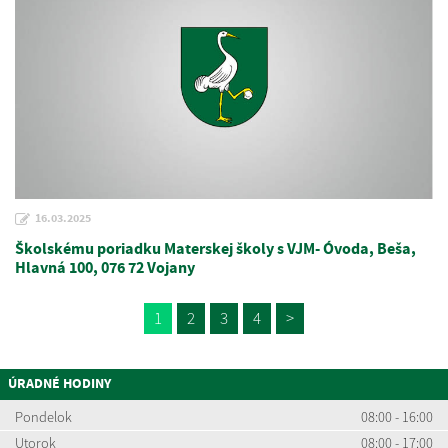
16.03.2025
Školskému poriadku Materskej školy s VJM- Óvoda, Beša,
Hlavná 100, 076 72 Vojany
1
2
3
4
>
ÚRADNÉ HODINY
Pondelok
08:00 - 16:00
Utorok
08:00 - 17:00