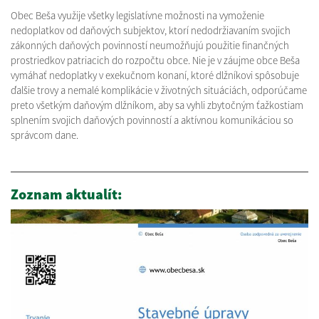
Obec Beša využije všetky legislatívne možnosti na vymoženie
nedoplatkov od daňových subjektov, ktorí nedodržiavaním svojich
zákonných daňových povinností neumožňujú použitie finančných
prostriedkov patriacich do rozpočtu obce. Nie je v záujme obce Beša
vymáhať nedoplatky v exekučnom konaní, ktoré dlžníkovi spôsobuje
ďalšie trovy a nemalé komplikácie v životných situáciách, odporúčame
preto všetkým daňovým dlžníkom, aby sa vyhli zbytočným ťažkostiam
splnením svojich daňových povinností a aktívnou komunikáciou so
správcom dane.
Zoznam aktualít: