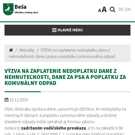
Beša
A
SK
|
EN
A
Oficiálne stránky obce
Toggle navigation
HLAVNÉ MENU
Aktuality
VÝZVA na zaplatenie nedoplatku dane z
nehnuteľnosti, dane za psa a poplatku za komunálny odpad
VÝZVA NA ZAPLATENIE NEDOPLATKU DANE Z
NEHNUTEĽNOSTI, DANE ZA PSA A POPLATKU ZA
KOMUNÁLNY ODPAD
16.12.2024
Obec Beša ako správca dane, upozorňuje dlžníkov, že nedoplatky na
miestnych daniach a poplatku za komunálne odpady a drobné
stavebné odpady môže vymáhať aj formou výkonu
exekúcie
zadržaním vodičského preukazu
, a to na základe § 98
ods. 1 písm. i) zák. č. 563/2009 Z. z. o správe daní (daňový poriadok).